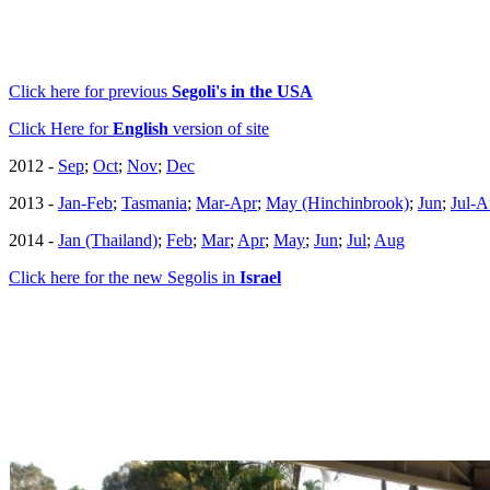
Click here for previous
Segoli's in the USA
Click Here for
English
version of site
2012 -
Sep
;
Oct
;
Nov
;
Dec
2013 -
Jan-Feb
;
Tasmania
;
Mar-Apr
;
May (Hinchinbrook)
;
Jun
;
Jul-
2014 -
Jan (Thailand)
;
Feb
;
Mar
;
Apr
;
May
;
Jun
;
Jul
;
Aug
Click here for the new Segolis in
Israel