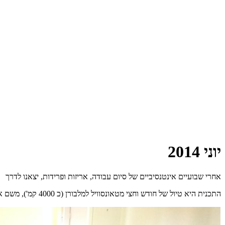
יוני 2014
אחרי שבועיים אינטנסיביים של סיום עבודה, אריזות ופרידות, יצאנו לדרך
התכנית היא טיול של חודש וחצי מטאונסוויל למלבורן (כ 4000 קמ'), משם אנחנו טסים לארץ ב 14 לאוגוסט